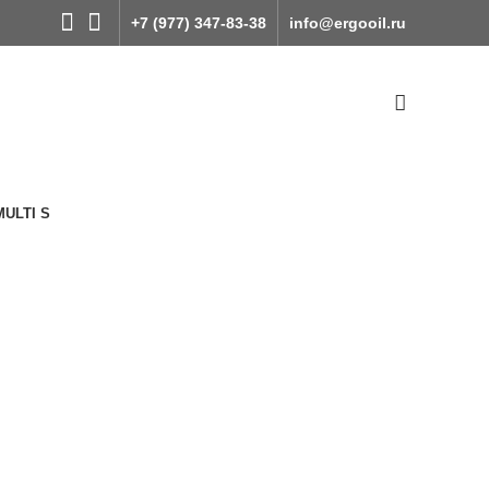
+7 (977) 347-83-38
info@ergooil.ru
MULTI S