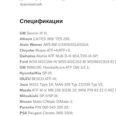
трансмиссий.
Спецификации
GM
Dexron III H;
Allison
C4/TES 389/ TES 295;
Aisin Warner
JWS AW-1/3309/3314/3324;
Chrysler
Mopar ATF+4/ATF+3;
Daihatsu
Alumix ATF Multi D-III MULTI/D-III-SP;
Ford
WSS-M2C166-H/ WSS-M2C202-B/ WSSM2C919-E/ W
GM
9986195; Honda/Acura ATF DW 1/Z 1;
Hyundai/Kia
SP-III;
ISUZU
BESCO ATF-III;
Jaso
M315 Type 1A; MAN 339 Typ Z2/339 Typ V2;
Mazda
ATF M-V; MB 236.9/236.10; MINI P/N 83 22 0 402 
Mitsubishi
SP-II/SP-III;
Nissan
Matic-C/Matic D/Matic-J;
Porsche
P/N 000 043 205 28;
PSA
Peugeot Citroën JWS 3309;