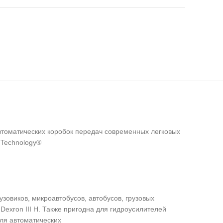
втоматических коробок передач современных легковых
 Technology®
зовиков, микроавтобусов, автобусов, грузовых
exron III H. Также пригодна для гидроусилителей
для автоматических