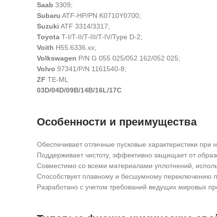
Saab
3309;
Subaru
ATF-HP/PN K0710Y0700;
Suzuki
ATF 3314/3317;
Toyota
T-I/T-II/T-III/T-IV/Type D-2;
Voith
H55.6336.xx;
Volkswagen
P/N G 055 025/052 162/052 025;
Volvo
97341/P/N 1161540-8;
ZF
TE-ML
03D/04D/09B/14B/16L/17C
Особенности и преимущества
Обеспечивает отличные пусковые характеристики при н
Поддерживает чистоту, эффективно защищает от образ
Совместимо со всеми материалами уплотнений, испол
Способствует плавному и бесшумному переключению п
Разработано с учетом требований ведущих мировых пр