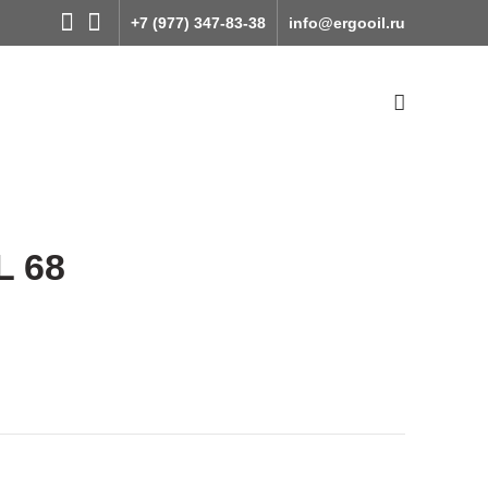
+7 (977) 347-83-38
info@ergooil.ru
 68