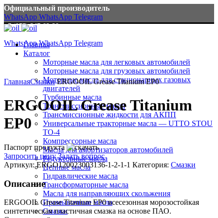
Официальный производитель
WhatsApp
WhatsApp
Telegram
+7 (977) 347-83-38
info@ergooil.ru
WhatsApp
WhatsApp
Telegram
Главная
+7 (977) 347-83-38
Каталог
Моторные масла для легковых автомобилей
Моторные масла для грузовых автомобилей
Моторные масла для стационарных газовых
Главная
Смазки
ERGOOIL Grease Titanium EP0
двигателей
Турбинные масла
ERGOOIL Grease Titanium
Трансмиссионные масла
Трансмиссионные жидкости для АКПП
EP0
Универсальные тракторные масла — UTTO STOU
ТО-4
Компрессорные масла
Паспорт продукта
Масла для амортизаторов автомобилей
Запросить цену
Задать вопрос
Редукторные масла
Артикул:
ERGO120023003136-1-2-1-1
Категория:
Смазки
Цепные масла
Гидравлические масла
Описание
Трансформаторные масла
Масла для направляющих скольжения
Промывочные масла
ERGOOIL Grease Titanium EP0 всесезонная морозостойкая
Смазки
синтетическая пластичная смазка на основе ПАО.