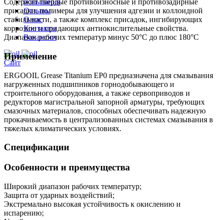
испытания
Содержит твёрдые противоизносные и противозадирные
Отзывы
присадки, полимеры для улучшения адгезии и коллоидной
О нас
стабильности, а также комплекс присадок, ингибирующих
Контакты
коррозию и придающих антиокислительные свойства.
Вакансии
Диапазон рабочих температур минус 50°С до плюс 180°С
Применение
Сайт
ERGOOIL Grease Titanium EP0 предназначена для смазывания
нагруженных подшипников горнодобывающего и
строительного оборудования, а также сервоприводов и
редукторов магистральной запорной арматуры, требующих
смазочных материалов, способных обеспечивать надежную
прокачиваемость в централизованных системах смазывания в
тяжелых климатических условиях.
Спецификации
Особенности и преимущества
Широкий диапазон рабочих температур;
Защита от ударных воздействий;
Экстремально высокая устойчивость к окислению и
испарению;