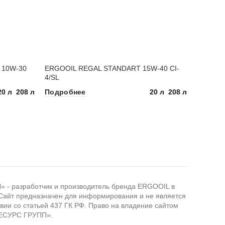
 10W-30
ERGOOIL REGAL STANDART 15W-40 CI-
4/SL
20 л
208 л
20 л
208 л
Подробнее
 разработчик и производитель бренда ERGOOIL в
Сайт предназначен для информирования и не является
вии со статьей 437 ГК РФ. Право на владение сайтом
ЕСУРС ГРУПП».