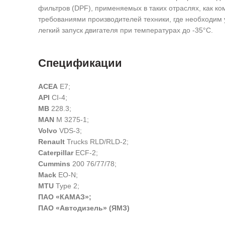
фильтров (DPF), применяемых в таких отраслях, как ко
требованиями производителей техники, где необходим
легкий запуск двигателя при температурах до -35°С.
Спецификации
ACEA
E7;
API
CI-4;
MB
228.3;
MAN
M 3275-1;
Volvo
VDS-3;
Renault
Trucks RLD/RLD-2;
Caterpillar
ECF-2;
Cummins
200 76/77/78;
Mack
EO-N;
MTU
Type 2;
ПАО «КАМАЗ»;
ПАО «Автодизель» (ЯМЗ)