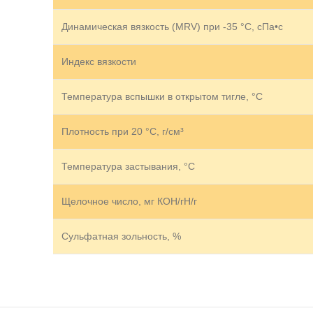
Динамическая вязкость (MRV) при -35 °С, сПа•с
Индекс вязкости
Температура вспышки в открытом тигле, °С
Плотность при 20 °С, г/см³
Температура застывания, °C
Щелочное число, мг КОН/гH/г
Сульфатная зольность, %