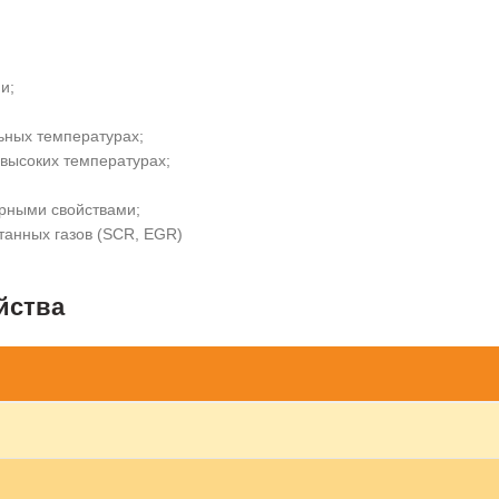
и;
льных температурах;
высоких температурах;
рными свойствами;
танных газов (SCR, EGR)
йства