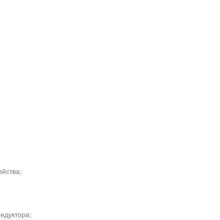
йства;
едуктора;