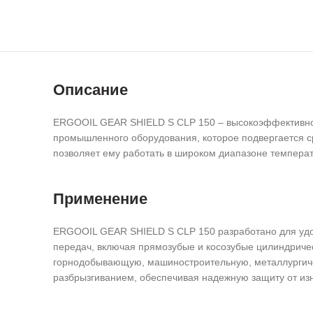
Описание
ERGOOIL GEAR SHIELD S CLP 150 – высокоэффективное
промышленного оборудования, которое подвергается ср
позволяет ему работать в широком диапазоне темпера
Применение
ERGOOIL GEAR SHIELD S CLP 150 разработано для удо
передач, включая прямозубые и косозубые цилиндриче
горнодобывающую, машиностроительную, металлургичес
разбрызгиванием, обеспечивая надежную защиту от изн