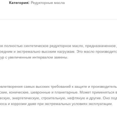
Категория:
Редукторные масла
 полностью синтетическое редукторное масло, предназначенное д
едним и экстремально высоким нагрузкам. Это масло производится
тур с увеличенным интервалом замены.
влетворения самых высоких требований к защите и производител
ские, конические, шевронные и планетарные. Может применяться 
кую, энергетическую, строительную, нефтяную и другие. Оно под
оса и коррозии даже при экстремальных условиях эксплуатации.