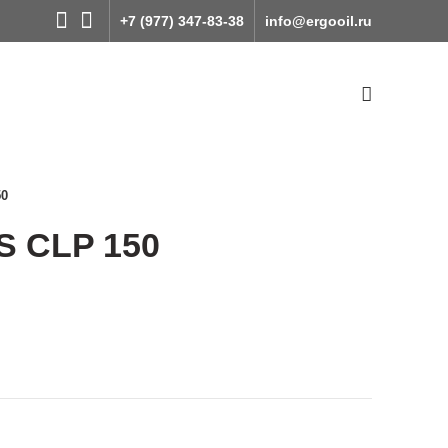
+7 (977) 347-83-38
info@ergooil.ru
50
S CLP 150