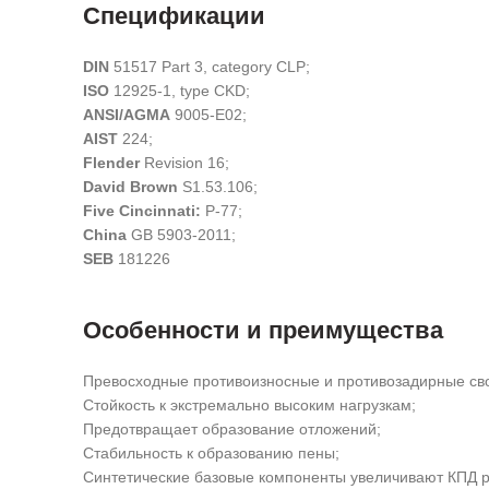
Спецификации
DIN
51517 Part 3, category CLP;
ISO
12925-1, type CKD;
ANSI/AGMA
9005-E02;
AIST
224;
Flender
Revision 16;
David Brown
S1.53.106;
Five Cincinnati:
Р-77;
China
GB 5903-2011;
SEB
181226
Особенности и преимущества
Превосходные противоизносные и противозадирные сво
Стойкость к экстремально высоким нагрузкам;
Предотвращает образование отложений;
Стабильность к образованию пены;
Синтетические базовые компоненты увеличивают КПД р