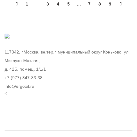
1
2
3
4
5
…
7
8
9
117342, г.Москва, вн.тер.г. муниципальный округ Коньково, ул
Миклухо-Маклая,
д. 42Б, помещ. 1/1/1
+7 (977) 347-83-38
info@ergooil.ru
<